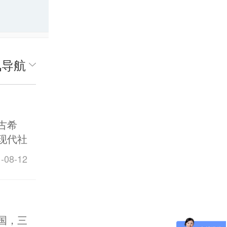
讯导航
古希
现代社
既有趣
08-12
老妈们
国，三