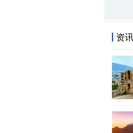
赛主会
域绿化
资