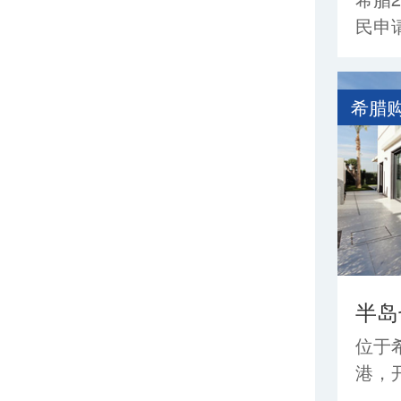
民申
证明
资金
25
希腊
居。
华希腊
半岛
位于
港，
世代