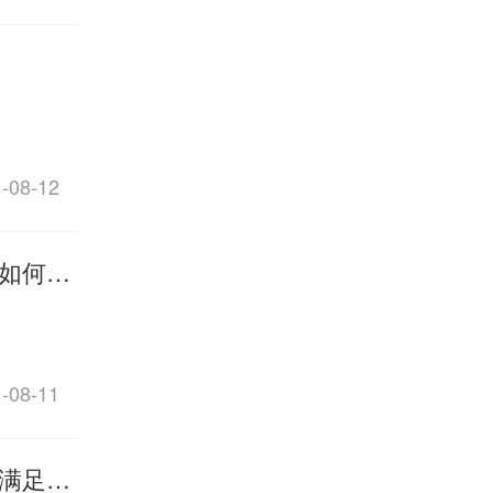
08-12
希腊公立、私立、国际学校如何抉择
08-11
希腊移民后不让工作，如何满足生活开销？