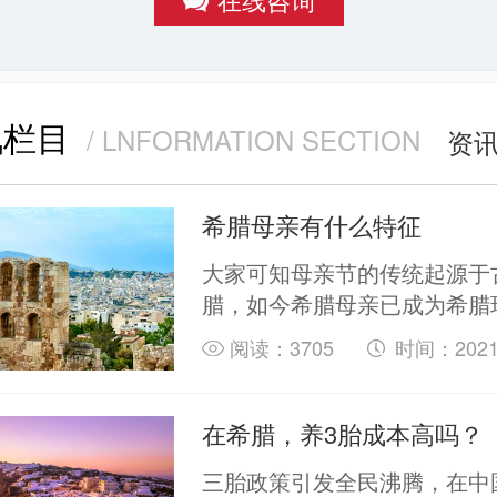
场； 交通便捷 ； 区
覆盖率高...
讯栏目
/ LNFORMATION SECTION
资
希腊母亲有什么特征
大家可知母亲节的传统起源于
腊，如今希腊母亲已成为希腊
会的象征，并具有许多特质，
阅读：3705
时间：2021-
又独特，下面就来看看希腊式
究竟有啥魔力吧。
在希腊，养3胎成本高吗？
三胎政策引发全民沸腾，在中