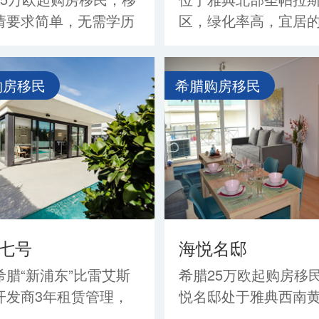
请要求简单，无需学历
区，绿化率高，宜居
和管理经验，无需解释
之一；靠近雅典教育
来源，无需体检，仅需
态圈，为雅典贵族社
万欧元起，全家三代获永
聚集地，传统富人普
购房移民
希腊购房移民
一人投资三代同行，境
于此；另有托管服务
自有房源承...
管理,。境华希腊...
七号
海悦名邸
希腊“新浦东”比雷艾斯
希腊25万欧起购房移
开发商3年租赁管理，
悦名邸处于雅典西南
产权。周边设施齐全，
块比雷埃夫斯港，位