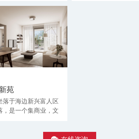
方便，生活便利，新楼
Spetson7-9号，一
精装高端配置，拎包入
拥港口美景。境华自
赠超大阳台+储藏室+停
产，可租赁管理服务
.
希腊项目承诺办理不成功
新苑
坐落于海边新兴富人区
落，是一个集商业，文
运动，生活，休闲于一
高端综合型生活区；为
04年雅典奥运会跆拳道比
在线咨询