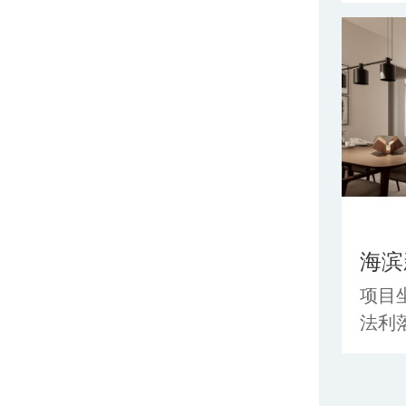
交通
盘，
住，
车位..
海滨
项目
法利
化，
体的
20