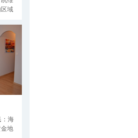
的区域
资源生
会名流
遍居住
：租赁
民：海
黄金地
于