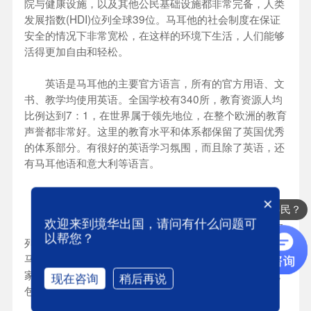
院与健康设施，以及其他公民基础设施都非常完备，人类
发展指数(HDI)位列全球39位。马耳他的社会制度在保证
安全的情况下非常宽松，在这样的环境下生活，人们能够
活得更加自由和轻松。
英语是马耳他的主要官方语言，所有的官方用语、文
书、教学均使用英语。全国学校有340所，教育资源人均
比例达到7：1，在世界属于领先地位，在整个欧洲的教育
声誉都非常好。这里的教育水平和体系都保留了英国优秀
的体系部分。有很好的英语学习氛围，而且除了英语，还
有马耳他语和意大利等语言。
理由四
×
办理哪些国家的移民？
欢迎来到境华出国，请问有什么问题可
医疗服务世界领先，马耳他医疗健康体系在世界上名
以帮您？
列前茅，世界卫生组织（WHO）进行的一项调查表明，
马耳他以其高标准的医疗服务在全球排名第五。任何为国
家保险付款的人都有资格获得该国免费的公共医疗服务，
现在咨询
稍后再说
包括外籍人士。