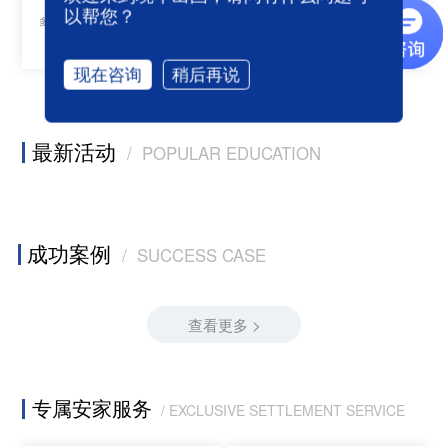
以帮您？
多米尼克允许第二国籍 ，无需放弃现
无个人所得税，财产税、馈赠税、遗
有国籍
产税、外汇收入税，资本利得税
现在咨询
稍后再说
最新活动
/ POPULAR EDUCATION
成功案例
/ SUCCESS CASE
查看更多 >
专属安家服务
/ EXCLUSIVE SETTLEMENT SERVICE