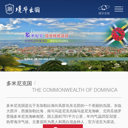
多米尼克国
/
THE COMMONWEALTH OF DOMINICA
多米尼克国是位于东加勒比海向风群岛东北部的一个美丽的岛国。东临
大西洋，西濒加勒比海，南与马提尼克岛隔马提尼克海峡、北同瓜德罗
普隔多米尼克海峡相望。国土面积751平方公里，年均气温25至32度，
热带海洋气候。主要居民为黑人和黑白混血种人，官方语言为英语。