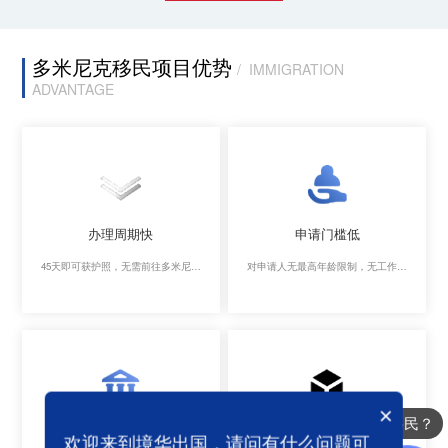
多米尼克移民项目优势
/ IMMIGRATION
ADVANTAGE
办理周期快
申请门槛低
45天即可获护照，无需前往多米尼克
对申请人无最高年龄限制，无工作经
领取，可直接邮寄回国。
验及最低学历要求
×
办理哪些国家的移民？
承认第二国籍
税务优势
你们是怎么收费的呢
欢迎来到境华出国，请问有什么问题可