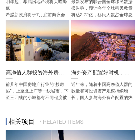
明年起，希腊房地产税将大幅降
最新发布的联合国全球移民数据
低
报告称，预计今年全球移民数量
希腊新政府将于7月底前向议会
将达2.72亿，移民人数占全球总
提出新的法律草案，其中包括，
人口的3.5%。
从2020年起，在2年内将所有希
腊业主的“单一财产税”（Enfia）
降低30%。
高净值人群投资海外房产，是跟风还是标榜投资走向？
海外资产配置好时机，希腊移民大热
前几年中国房地产行业的“炒房
近年来，随着中国高净值人群的
热”，上至北上广等一线城市，下
数量和可投资资产规模持续增
至三四线的小城都有不同程度被
长，国人参与海外资产配置的热
波及。但是如今，国内楼市价格
情也持续升温，投资移民与资产
动荡、调控政策不断的形势下，
配置相结合逐渐成为移民投资新
考虑到分散资金风险等因素，海
趋势。
相关项目
/ RELATED ITEMS
外置业成为了国人投资的内在需
求。