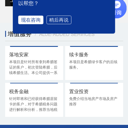
以帮您？
现在咨询
稍后再说
增值服务
/ ALUE-ADDED SERVICES
落地安家
续卡服务
本项目是针对所有拿到希腊签
本项目是希腊绿卡客户的后续
证的客户，初次登陆希腊，后
服务。
续希腊生活。本公司提供一系
列海外服务,让您落地无忧,轻
松享受浪漫的希腊生活.
税务金融
置业投资
针对即将和已经获得希腊居留
免费介绍当地房产市场及房产
卡的客户，对于希腊税务问题
推荐
进行解析和分析，推荐当地税
务师进行报税和资产规划事
宜。