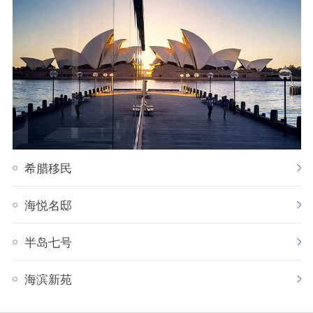
希腊移民
海悦名邸
半岛七号
海滨新苑