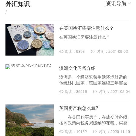
外汇知识
资讯导航
/
在英国换汇需要注意什么？
在英国换汇需要注意什么？
阅读：9393
时间：2021-09-02
澳洲文化习俗介绍
澳洲是一个经济繁荣生活环境舒适的
传统移民国家，该国家连续三年都被
评为“最宜居的国家”前三名，仅次于加
阅读：35516
时间：2021-02-04
拿大，主要原因是澳洲奉行的是多元
文化政策，民族包容性很强，所以越
来越多中国移民会选择澳大利亚，在
英国房产税怎么算?
悉尼、墨尔本、布里斯班等一些大城
在英国购买房产，在成交时必须
市还形成了华人聚居区，人们生活越
按照政策向税务局缴纳印花税，买卖
来越方便。下面就来给大家详细介绍
交易才能最终获政府认可，并申领到
一下澳洲文化方面的相关事项吧！
阅读：10132
时间：2020-11-19
房地产证书。